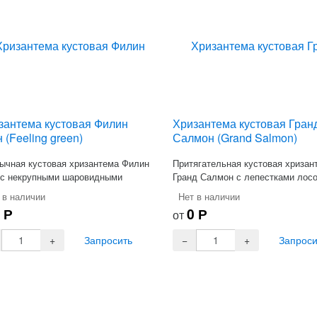
зантема кустовая Филин
Хризантема кустовая Гран
 (Feeling green)
Салмон (Grand Salmon)
ычная кустовая хризантема Филин
Притягательная кустовая хризан
 с некрупными шаровидными
Гранд Салмон с лепестками лос
ками зеленого цвета.
цвета.
 в наличии
Нет в наличии
0
Р
0
Р
от
Запросить
Запроси