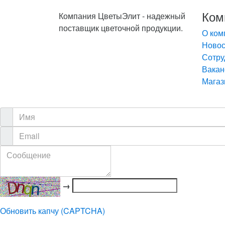
Ком
Компания ЦветыЭлит - надежный
поставщик цветочной продукции.
О ком
Новос
Сотру
Вакан
Мага
→
Обновить капчу (CAPTCHA)