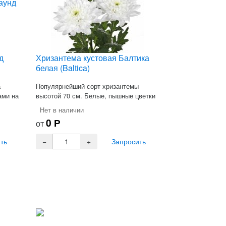
д
Хризантема кустовая Балтика
белая (Baltica)
а
Популярнейший сорт хризантемы
ами на
высотой 70 см. Белые, пышные цветки
на прочных стеблях.
Нет в наличии
0
Р
от
ть
Запросить