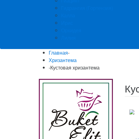
Гиацинт
Гидрангия (Гортензия)
Калла
Ирис
Орхидея
Лилия
Главная
-
Хризантема
-
Кустовая хризантема
Ку