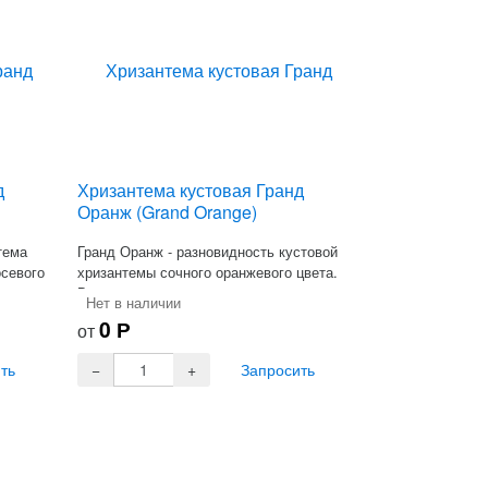
д
Хризантема кустовая Гранд
Оранж (Grand Orange)
тема
Гранд Оранж - разновидность кустовой
осевого
хризантемы сочного оранжевого цвета.
Высота цветка - 70 см.
Нет в наличии
0
Р
от
ть
Запросить