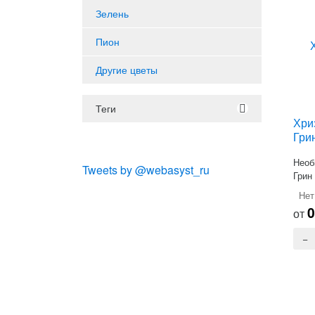
Зелень
Пион
Другие цветы
Теги
Хри
Грин
Необ
Tweets by @webasyst_ru
Грин
цвет
Нет
от