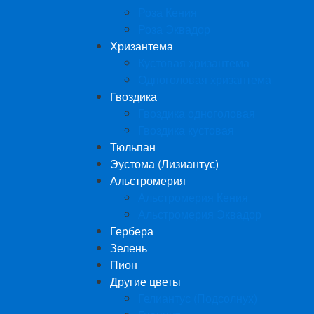
Роза Кения
Роза Эквадор
Хризантема
Кустовая хризантема
Одноголовая хризантема
Гвоздика
Гвоздика одноголовая
Гвоздика кустовая
Тюльпан
Эустома (Лизиантус)
Альстромерия
Альстромерия Кения
Альстромерия Эквадор
Гербера
Зелень
Пион
Другие цветы
Гелиантус (Подсолнух)